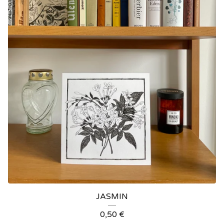
JASMIN
0,50
€