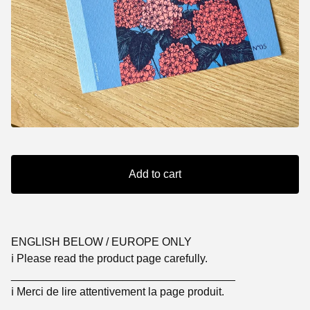
Add to cart
ENGLISH BELOW / EUROPE ONLY
ℹ️ Please read the product page carefully.
____________________________________
ℹ️ Merci de lire attentivement la page produit.
____________________________________