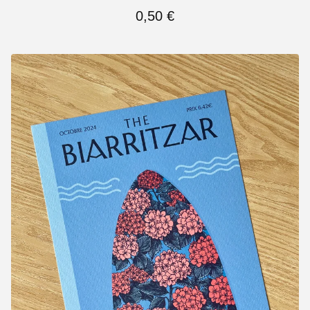
0,50
€