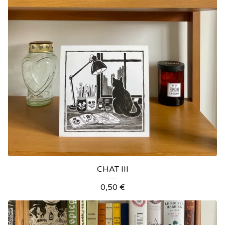
CHAT III
0,50
€